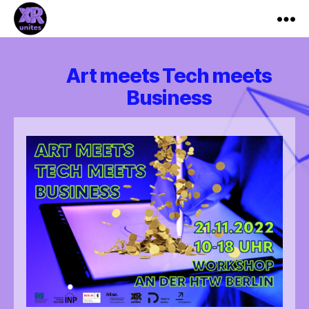
XR_Unites
Art meets Tech meets
Business