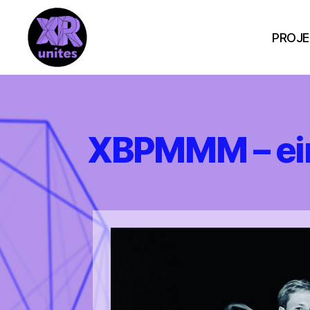
PROJE
XR_Unites
XBPMMM – ein